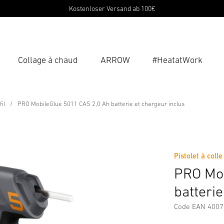
Kostenloser Versand ab 100€
Collage à chaud
ARROW
#HeatatWork
Ent
Reche
fil
PRO MobileGlue 5011 CAS 2,0 Ah batterie et chargeur inclus
S 2,0 Ah batterie et chargeur incl
rgements
Consignes de Sécurité et Avertissements
Inform
Pistolet à colle
PRO Mob
batterie
Code EAN 400