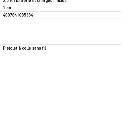
2,0 Ah batterie et chargeur inclus
1 an
4007841085384
Pistolet à colle sans fil