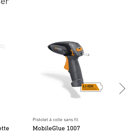
ser
Pistolet à colle sans fil
Pistol
ette
MobileGlue 1007
PRO 
plia