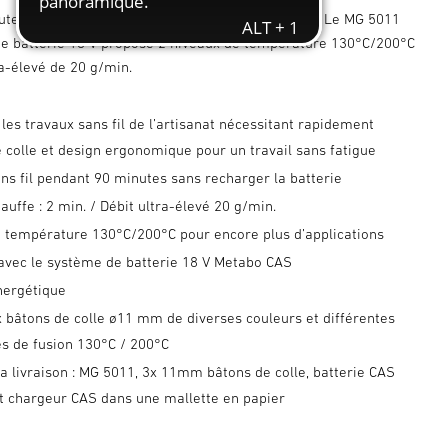
tes de collage professionnel sans fil et puissant. Le MG 5011
e batterie 18 V propose 2 niveaux de température 130°C/200°C
ra-élevé de 20 g/min.
 les travaux sans fil de l’artisanat nécessitant rapidement
 colle et design ergonomique pour un travail sans fatigue
ans fil pendant 90 minutes sans recharger la batterie
uffe : 2 min. / Débit ultra-élevé 20 g/min.
e température 130°C/200°C pour encore plus d’applications
avec le système de batterie 18 V Metabo CAS
nergétique
 bâtons de colle ø11 mm de diverses couleurs et différentes
s de fusion 130°C / 200°C
a livraison : MG 5011, 3x 11mm bâtons de colle, batterie CAS
et chargeur CAS dans une mallette en papier