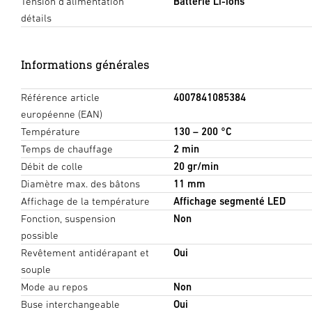
Tension d'alimentation
Batterie Li-ions
détails
Informations générales
Référence article
4007841085384
européenne (EAN)
Température
130 – 200 °C
Temps de chauffage
2 min
Débit de colle
20 gr/min
Diamètre max. des bâtons
11 mm
Affichage de la température
Affichage segmenté LED
Fonction, suspension
Non
possible
Revêtement antidérapant et
Oui
souple
Mode au repos
Non
Buse interchangeable
Oui