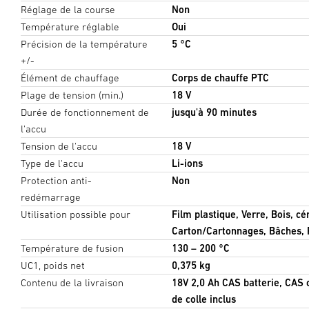
Réglage de la course
Non
Température réglable
Oui
Précision de la température
5 °C
+/-
Élément de chauffage
Corps de chauffe PTC
Plage de tension (min.)
18 V
Durée de fonctionnement de
jusqu'à 90 minutes
l'accu
Tension de l'accu
18 V
Type de l'accu
Li-ions
Protection anti-
Non
redémarrage
Utilisation possible pour
Film plastique, Verre, Bois, cé
Carton/Cartonnages, Bâches, P
Température de fusion
130 – 200 °C
UC1, poids net
0,375 kg
Contenu de la livraison
18V 2,0 Ah CAS batterie, CAS 
de colle inclus