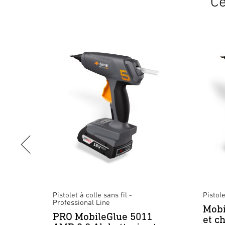
Ce
 Line
Pistolet à colle sans fil -
Pistole
Professional Line
Boîte
Mobi
PRO MobileGlue 5011
et c