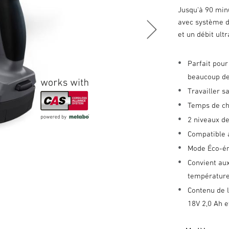
Jusqu'à 90 minu
avec système d
et un débit ult
Parfait pour
beaucoup de
Travailler s
Temps de cha
2 niveaux d
Compatible 
Mode Éco-é
Convient aux
température
Contenu de l
18V 2,0 Ah 