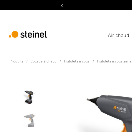
Air chaud
Pistolet à colle sans fil - Professional Line
Produits
Collage à chaud
Pistolets à colle
Pistolets à colle sans 
PRO MobileGlue 5011 CA
Caractéristiques
Caractéristiques techniques
Télécha