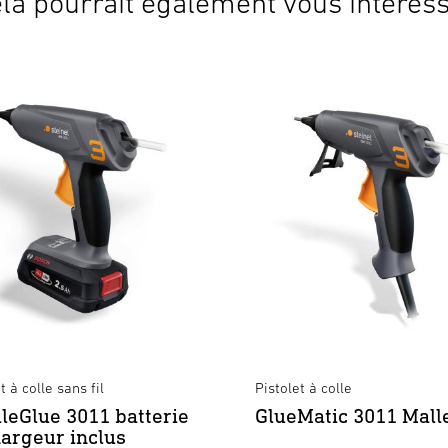
la pourrait également vous intéres
t à colle sans fil
Pistolet à colle
leGlue 3011 batterie
GlueMatic 3011 Mall
hargeur inclus