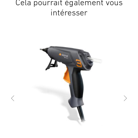
Cela pourrait également vous
intéresser
Pist
Glu