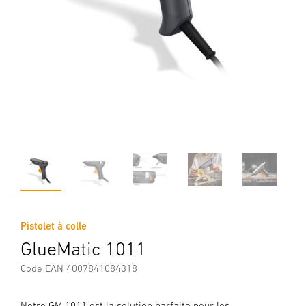
Pistolet à colle
GlueMatic 1011
Code EAN 4007841084318
Notre GM 1011 est la solution parfaite pour les