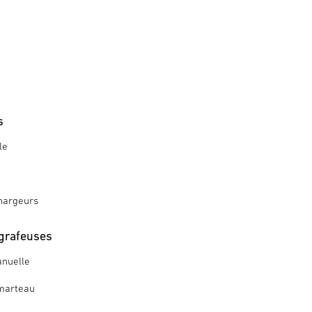
s
le
hargeurs
grafeuses
nuelle
marteau