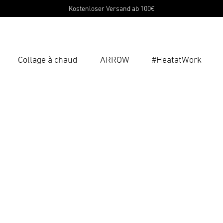
Kostenloser Versand ab 100€
Collage à chaud
ARROW
#HeatatWork
Ent
Reche