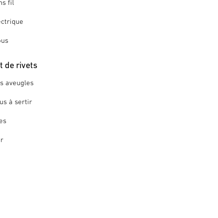
s fil
ctrique
ous
 de rivets
ts aveugles
us à sertir
es
ir