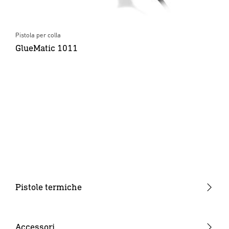
Pistola per colla
GlueMatic 1011
Pistole termiche
Apparecchi a pistola
Termosoffiatori a tubo
Accessori