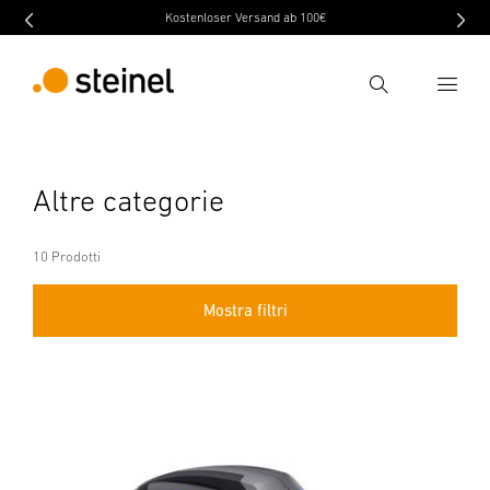
Kostenloser Versand ab 100€
Ricerca
Inserire il termine di ricerca
Altre categorie
Ricerca
10 Prodotti
Mostra filtri