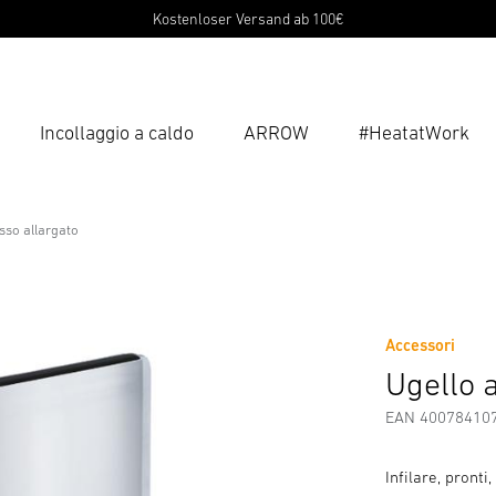
Kostenloser Versand ab 100€
Incollaggio a caldo
ARROW
#HeatatWork
Inse
Ricer
usso allargato
usso allargato
di Sicurezza e Avvertenze
Informazioni sul produttore
Acc
Accessori
Ugello a
EAN 40078410
Infilare, pronti