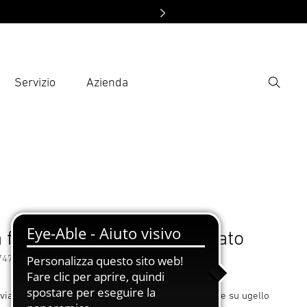
Servizio
Azienda
Ricerca
rire il termine di ricerca
ca
essori
 fessura per flusso allargato
74715
, via! Ugello a fessura per flusso allargato, infilabile su ugello