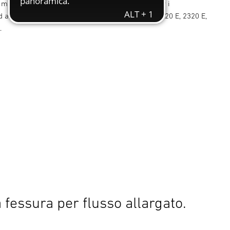
 mm, per saldare pellicole e teloni di plastica. Per i
d aria calda HM/HL/HG 1920 E, 2020 E, 2120 E, 2220 E, 2320 E,
.
 fessura per flusso allargato.