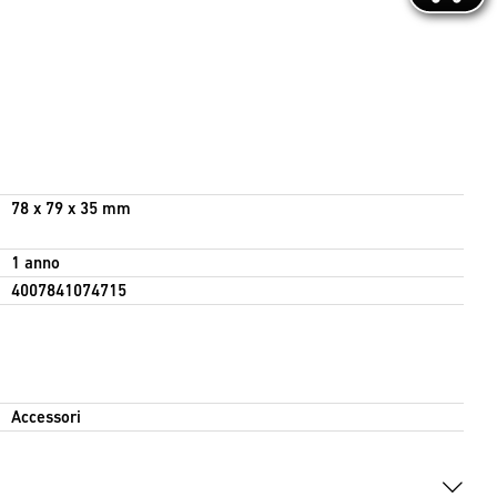
78 x 79 x 35 mm
1 anno
4007841074715
Accessori