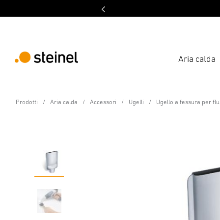
Aria calda
Accessori
Prodotti
Aria calda
Accessori
Ugelli
Ugello a fessura per fl
Ugello a fessura per fl
Caratteristiche
Dati tecnici
Scaricare
Istruzioni 