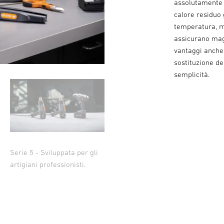
assolutamente p
calore residuo 
temperatura, m
assicurano magg
vantaggi anche 
sostituzione d
semplicità.
Serie 5 - Sviluppata per gli
artigiani professionisti.