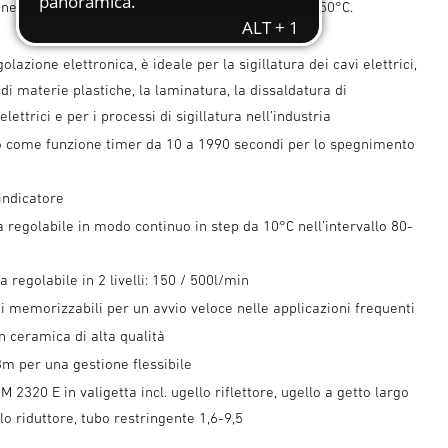
one della temperatura precisa nell’intervallo 80-650°C.
olazione elettronica, è ideale per la sigillatura dei cavi elettrici,
 di materie plastiche, la laminatura, la dissaldatura di
ettrici e per i processi di sigillatura nell’industria
o come funzione timer da 10 a 1990 secondi per lo spegnimento
indicatore
regolabile in modo continuo in step da 10°C nell’intervallo 80-
a regolabile in 2 livelli: 150 / 500l/min
memorizzabili per un avvio veloce nelle applicazioni frequenti
n ceramica di alta qualità
m per una gestione flessibile
M 2320 E in valigetta incl. ugello riflettore, ugello a getto largo
o riduttore, tubo restringente 1,6-9,5