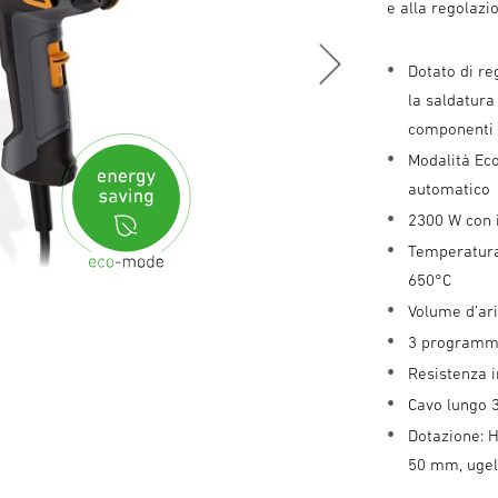
e alla regolazi
Dotato di reg
la saldatura
componenti el
Modalità Ec
automatico
2300 W con 
Temperatura 
650°C
Volume d’ari
3 programmi 
Resistenza i
Cavo lungo 3
Dotazione: H
50 mm, ugell