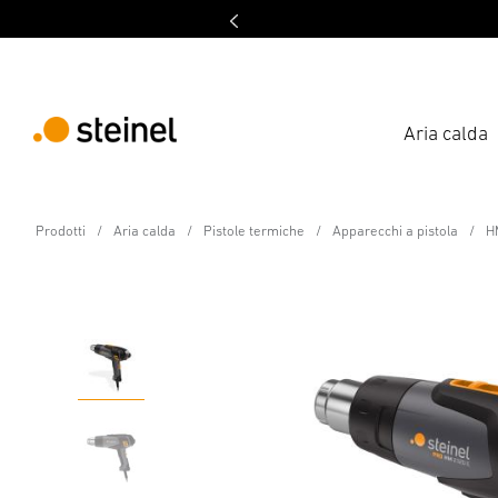
Aria calda
Pistola termica - Professional Line
Prodotti
Aria calda
Pistole termiche
Apparecchi a pistola
H
HM 2320 E Eco Valigia
Caratteristiche
Dati tecnici
Scaricare
Istruzioni 