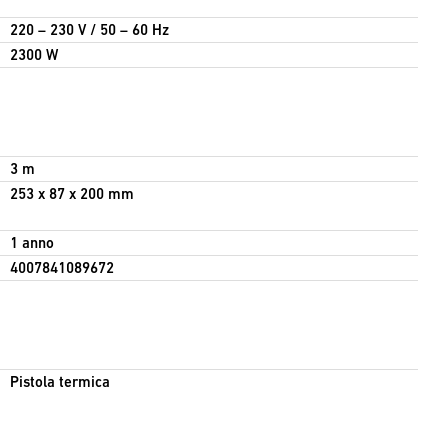
220 – 230 V / 50 – 60 Hz
2300 W
3 m
253 x 87 x 200 mm
1 anno
4007841089672
Pistola termica