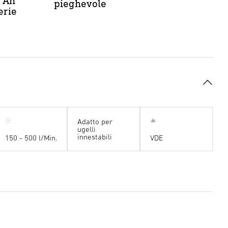
0 Ah
pieghevole
erie
Adatto per
ugelli
innestabili
150 - 500 l/Min.
VDE