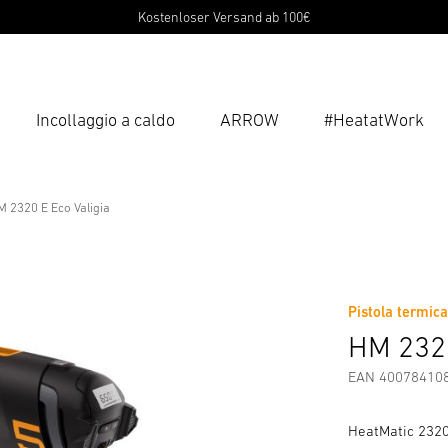
Kostenloser Versand ab 100€
Incollaggio a caldo
ARROW
#HeatatWork
Inse
Ricer
M 2320 E Eco Valigia
di Sicurezza e Avvertenze
Informazioni sul produttore
Acc
Pistola termica
HM 2320
EAN 40078410
HeatMatic 2320