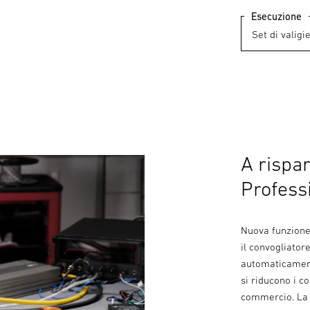
Esecuzione
A rispar
Profess
Nuova funzione 
il convogliator
automaticament
si riducono i c
commercio. La 