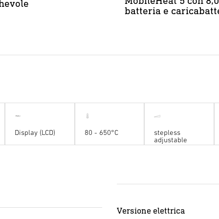
MobileHeat 5 con 8,
hevole
batteria e caricabatt
l
D
is
p
a
y
Display (LCD)
80 - 650°C
stepless
adjustable
Versione elettrica