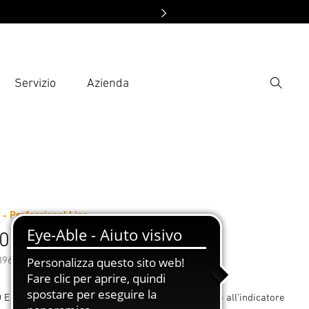
Servizio
Azienda
Ricerca
rire il termine di ricerca
ca
essori
 - Professional Line
 E Eco Valigia
89672
 E Eco da 2300 W offre massima sicurezza grazie all’indicatore