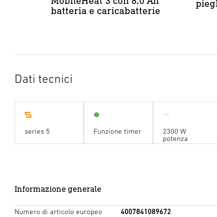
MobileHeat 3 con 8,0 Ah
pieg
batteria e caricabatterie
Dati tecnici
series 5
Funzione timer
2300 W
potenza
Informazione generale
Numero di articolo europeo
4007841089672