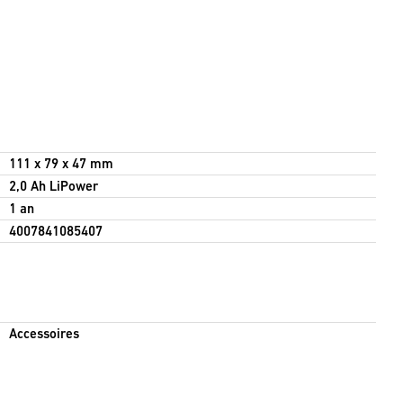
111 x 79 x 47 mm
2,0 Ah LiPower
1 an
4007841085407
Accessoires