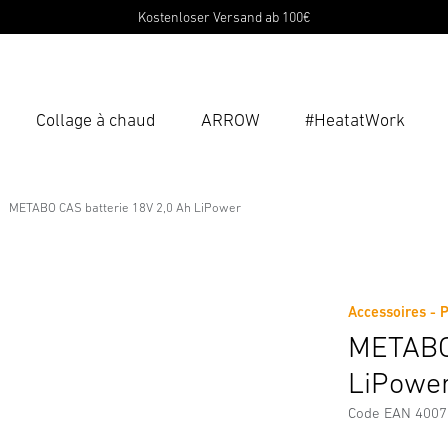
Kostenloser Versand ab 100€
Collage à chaud
ARROW
#HeatatWork
Ent
Reche
METABO CAS batterie 18V 2,0 Ah LiPower
18V 2,0 Ah LiPower
rgements
Consignes de Sécurité et Avertissements
Inform
Accessoires - 
METABO 
LiPowe
Code EAN 400