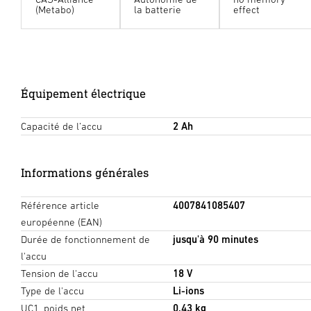
(Metabo)
la batterie
effect
Équipement électrique
Capacité de l’accu
2 Ah
Informations générales
Référence article
4007841085407
européenne (EAN)
Durée de fonctionnement de
jusqu'à 90 minutes
l'accu
Tension de l'accu
18 V
Type de l'accu
Li-ions
UC1, poids net
0,43 kg