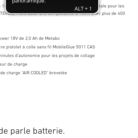
 18V 2,0 Ah offre non seulement une flexibilité totale pour les
 STEINEL, mais aussi une compatibilité à 100% avec plus de 400
Power 18V de 2,0 Ah de Metabo
re pistolet à colle sans fil MobileGlue 5011 CAS
inutes d'autonomie pour les projets de collage
teur de charge
 de charge "AIR COOLED" brevetée
e parle batterie.