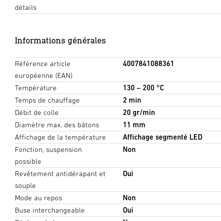
détails
Informations générales
Référence article
4007841088361
européenne (EAN)
Température
130 – 200 °C
Temps de chauffage
2 min
Débit de colle
20 gr/min
Diamètre max. des bâtons
11 mm
Affichage de la température
Affichage segmenté LED
Fonction, suspension
Non
possible
Revêtement antidérapant et
Oui
souple
Mode au repos
Non
Buse interchangeable
Oui