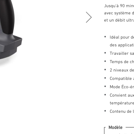
Jusqu'à 90 minu
avec système d
et un débit ult
Idéal pour d
des applicat
Travailler s
Temps de cha
2 niveaux d
Compatible 
Mode Éco-é
Convient aux
température
Contenu de l
Modèle