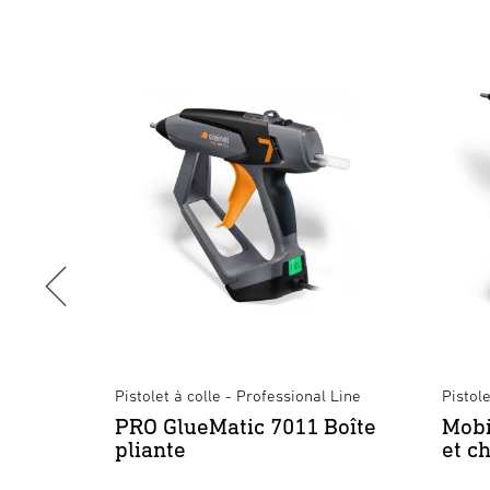
Pistolet à colle - Professional Line
Pistole
PRO GlueMatic 7011 Boîte
Mobi
1
pliante
et c
t