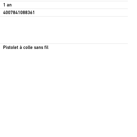
1 an
4007841088361
Pistolet à colle sans fil