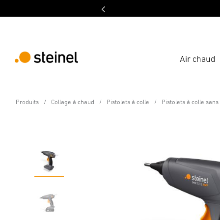
Air chaud
Pistolet à colle sans fil - Professional Line
Produits
Collage à chaud
Pistolets à colle
Pistolets à colle sans 
PRO MobileGlue 5011 A
Caractéristiques
Caractéristiques techniques
Télécha