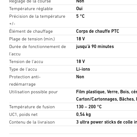
Réglage de la course
Non
Température réglable
Oui
Précision de la température
5 °C
+/-
Élément de chauffage
Corps de chauffe PTC
Plage de tension (min.)
18 V
Durée de fonctionnement de
jusqu'à 90 minutes
l'accu
Tension de l'accu
18 V
Type de l'accu
Li-ions
Protection anti-
Non
redémarrage
Utilisation possible pour
Film plastique, Verre, Bois, cé
Carton/Cartonnages, Bâches, P
Température de fusion
130 – 200 °C
UC1, poids net
0,54 kg
Contenu de la livraison
3 ultra power sticks de colle i