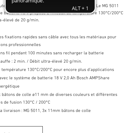
tes de collage professionnel sans fil et puissant. Le MG 5011
e batterie 18 V propose 2 niveaux de température 130°C/200°C
ra-élevé de 20 g/min.
es fixations rapides sans câble avec tous les matériaux pour
ions professionnelles
ans fil pendant 100 minutes sans recharger la batterie
uffe : 2 min. / Débit ultra-élevé 20 g/min.
e température 130°C/200°C pour encore plus d’applications
avec le système de batterie 18 V 2,0 Ah Bosch AMPShare
nergétique
 bâtons de colle ø11 mm de diverses couleurs et différentes
s de fusion 130°C / 200°C
a livraison : MG 5011, 3x 11mm bâtons de colle