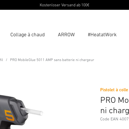
Kostenloser Versand ab 100€
Collage à chaud
ARROW
#HeatatWork
Ent
Reche
fil
PRO MobileGlue 5011 AMP sans batterie ni chargeur
MP sans batterie ni chargeur
rgements
Consignes de Sécurité et Avertissements
Inform
Pistolet à colle
PRO Mob
ni char
Code EAN 400