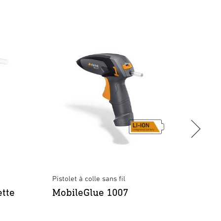
Pistolet à colle sans fil
Pistole
Profes
ette
MobileGlue 1007
PRO 
CAS 
char