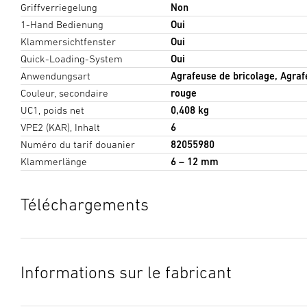
Griffverriegelung
Non
1-Hand Bedienung
Oui
Klammersichtfenster
Oui
Quick-Loading-System
Oui
Anwendungsart
Agrafeuse de bricolage, Agraf
Couleur, secondaire
rouge
UC1, poids net
0,408 kg
VPE2 (KAR), Inhalt
6
Numéro du tarif douanier
82055980
Klammerlänge
6 – 12 mm
Téléchargements
Fiche technique
(PDF, 274 KB)
Lancer le téléchargement
Informations sur le fabricant