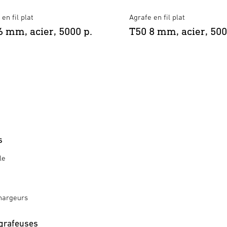
en fil plat
Agrafe en fil plat
6 mm, acier, 5000 p.
T50 8 mm, acier, 500
s
le
hargeurs
grafeuses