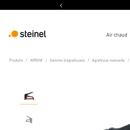
Air chaud
Agrafeuse manuelle
Produits
ARROW
Gamme d'agrafeuses
Agrafeuse manuelle
T50X
Caractéristiques
Caractéristiques techniques
Télécha