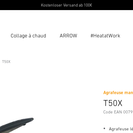
Kostenloser Versand ab 100€
Collage à chaud
ARROW
#HeatatWork
Ent
Reche
T50X
rgements
Informations sur le fabricant
Accessoires
Agrafeuse man
T50X
Code EAN 007
Agrafeuse lé