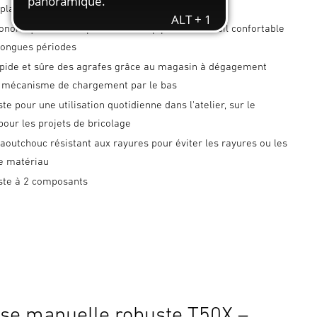
 plates T50 6-12 mm
onomique antidérapante Soft-Grip pour un travail confortable
longues périodes
pide et sûre des agrafes grâce au magasin à dégagement
u mécanisme de chargement par le bas
ste pour une utilisation quotidienne dans l'atelier, sur le
pour les projets de bricolage
outchouc résistant aux rayures pour éviter les rayures ou les
le matériau
uste à 2 composants
se manuelle robuste T50X –