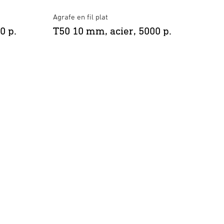
Agrafe en fil plat
Agrafe 
0 p.
T50 10 mm, acier, 5000 p.
T50 