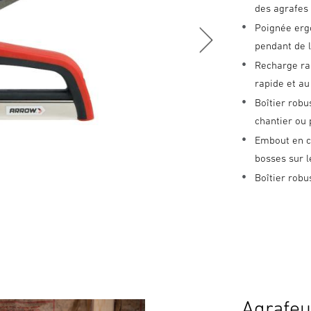
des agrafes
Poignée erg
pendant de 
Recharge ra
rapide et a
Boîtier robu
chantier ou 
Embout en ca
bosses sur 
Boîtier rob
Agrafeu