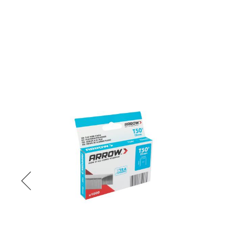
Fabricant
Arrow Fastener Co., LLC
271 Mayhill Street
Saddle Brook, NJ 07663 USA
service@greatstareurope.com