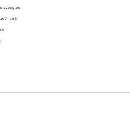
ts aveugles
us à sertir
es
ir