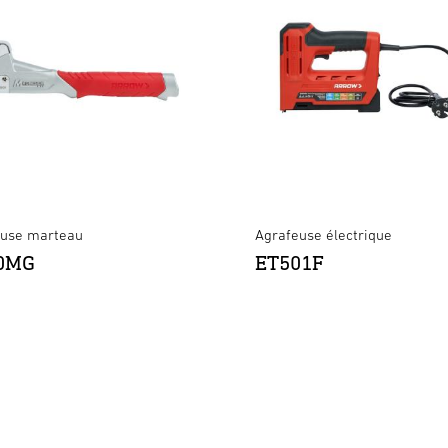
euse marteau
Agrafeuse électrique
0MG
ET501F