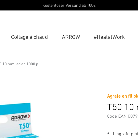
Kostenloser Versand ab 100€
Collage à chaud
ARROW
#HeatatWork
Ent
Reche
0 10 mm, acier, 1000 p.
 p.
ions sur le fabricant
Accessoires
Agrafe en fil pl
T50 10 
Code EAN 007
L'agrafe pla