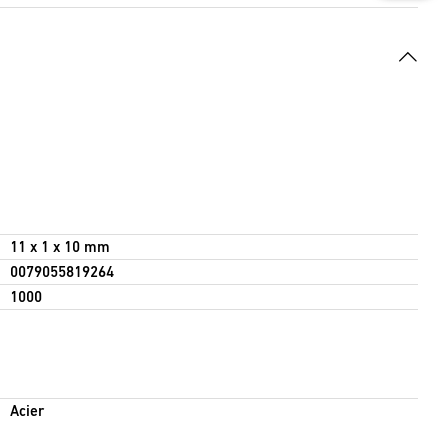
11 x 1 x 10 mm
0079055819264
1000
Acier