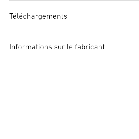
Téléchargements
Fiche technique
(PDF, 314 KB)
Lancer le téléchargement
Informations sur le fabricant
Fabricant
Arrow Fastener Co., LLC
271 Mayhill Street
Saddle Brook, NJ 07663 USA
service@greatstareurope.com