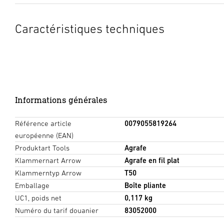
Caractéristiques techniques
Informations générales
Référence article
0079055819264
européenne (EAN)
Produktart Tools
Agrafe
Klammernart Arrow
Agrafe en fil plat
Klammerntyp Arrow
T50
Emballage
Boîte pliante
UC1, poids net
0,117 kg
Numéro du tarif douanier
83052000