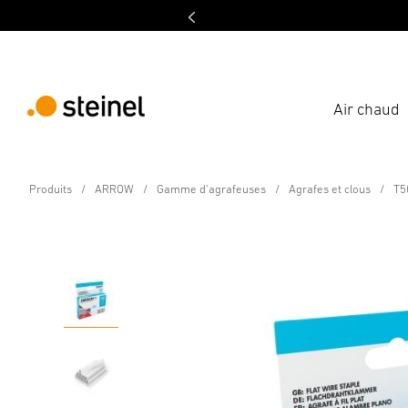
Air chaud
Agrafe en fil plat
Produits
ARROW
Gamme d'agrafeuses
Agrafes et clous
T5
T50 10 mm, acier, 1000
Caractéristiques techniques
Téléchargements
Informat