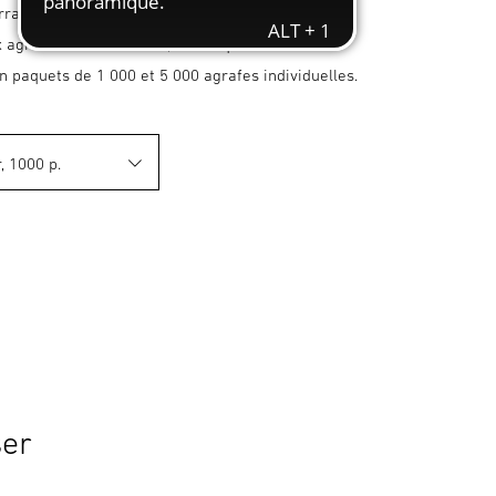
rrachement du matériau fixé.
 agrafeuses manuelles, électriques et sans fil.
n paquets de 1 000 et 5 000 agrafes individuelles.
ser