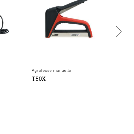
Agrafeuse manuelle
Agrafe
T50X
ET5