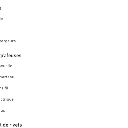
s
le
hargeurs
grafeuses
nuelle
marteau
s fil
ctrique
ous
 de rivets