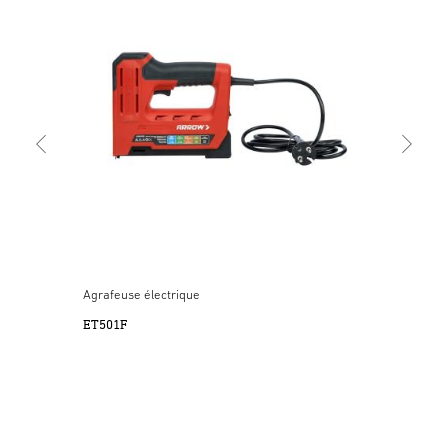
Agra
ET5
Agrafeuse électrique
ET501F