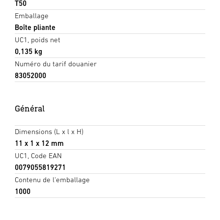
T50
Emballage
Boîte pliante
UC1, poids net
0,135 kg
Numéro du tarif douanier
83052000
Général
Dimensions (L x l x H)
11 x 1 x 12 mm
UC1, Code EAN
0079055819271
Contenu de l'emballage
1000