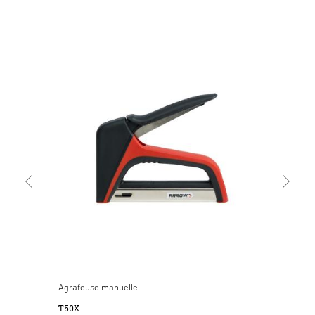
Agr
ET5
Agrafeuse manuelle
T50X