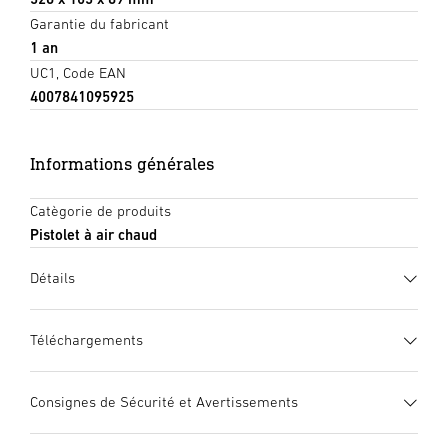
Garantie du fabricant
1 an
UC1, Code EAN
4007841095925
Informations générales
Catègorie de produits
Pistolet à air chaud
Détails
Téléchargements
Fiche technique
(PDF, 1713 KB)
Consignes de Sécurité et Avertissements
Lancer le téléchargement
1. Notice d’information produit importante