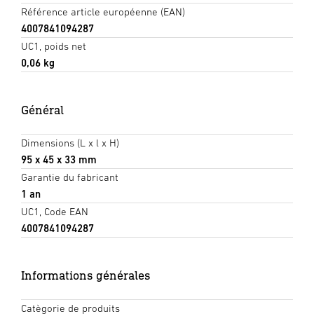
Référence article européenne (EAN)
4007841094287
UC1, poids net
0,06 kg
Général
Dimensions (L x l x H)
95 x 45 x 33 mm
Garantie du fabricant
1 an
UC1, Code EAN
4007841094287
Informations générales
Catègorie de produits