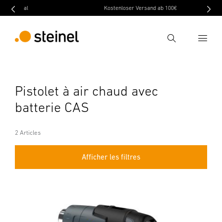
Pal
Kostenloser Versand ab 100€
Recherche
Entrer critère de recherche
Pistolet à air chaud avec
Recherche
batterie CAS
2 Articles
Afficher les filtres