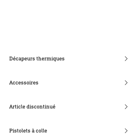
Décapeurs thermiques
Décapeurs thermiques forme pistolet
Décapeurs thermiques forme droite
Accessoires
Décapeurs thermiques à batterie
Buses
Consommables
Article discontinué
Batteries & Chargeurs
Autres
Pistolets à colle