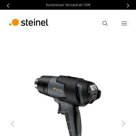
Kostenloser Versand ab 100€
Recherche
retour
Caractéristiques
Caractéristiques techniques
Entrer critère de recherche
Recherche