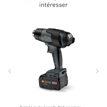
intéresser
Pist
Mob