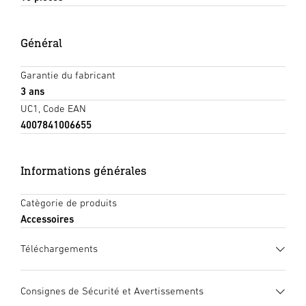
Général
Garantie du fabricant
3 ans
UC1, Code EAN
4007841006655
Informations générales
Catègorie de produits
Accessoires
Téléchargements
Fiche technique
(PDF, 303 KB)
Consignes de Sécurité et Avertissements
Lancer le téléchargement