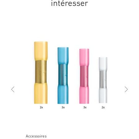
intéresser
Acc
Racc
Accessoires