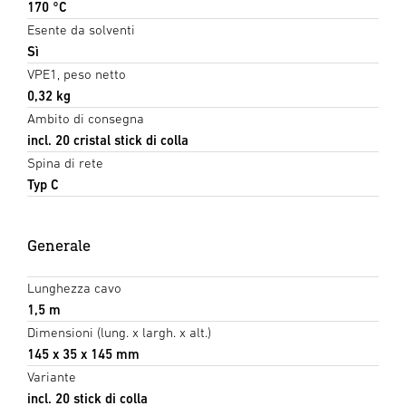
170 °C
Esente da solventi
Sì
VPE1, peso netto
0,32 kg
Ambito di consegna
incl. 20 cristal stick di colla
Spina di rete
Typ C
Generale
Lunghezza cavo
1,5 m
Dimensioni (lung. x largh. x alt.)
145 x 35 x 145 mm
Variante
incl. 20 stick di colla