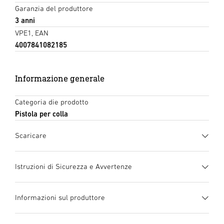
Garanzia del produttore
3 anni
VPE1, EAN
4007841082185
Informazione generale
Categoria die prodotto
Pistola per colla
Scaricare
Scheda tecnica
(PDF, 971 KB)
Istruzioni di Sicurezza e Avvertenze
Inizia il download
1. Informazioni importanti sul prodotto
Informazioni sul produttore
Si prega di leggerle attentamente e di conservarlo!
manuale di istruzioni
(PDF, 2559 KB)
Tutelate dai diritti d’autore. La ristampa, anche solo di
Inizia il download
Produttore
estratti, è consentita solo previa nostra approvazione.