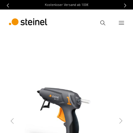
Kostenloser Versand ab 100€
Ricerca
indietro
Caratteristiche
Dati tecnici
Scaricare
Inserire il termine di ricerca
Ricerca