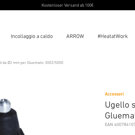
Kostenloser Versand ab 100€
Incollaggio a caldo
ARROW
#HeatatWork
Inse
Ricer
rd da Ø2 mm per Gluematic 3002/5000
2 mm per Gluematic 3002/5000
di Sicurezza e Avvertenze
Informazioni sul produttore
Acc
Accessori
Ugello 
Gluema
EAN 40078410