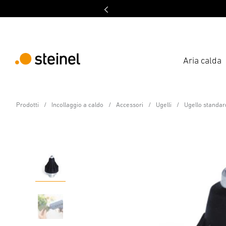
Aria calda
Accessori
Prodotti
Incollaggio a caldo
Accessori
Ugelli
Ugello standa
Ugello standard da Ø
Caratteristiche
Dati tecnici
Scaricare
Istruzioni 