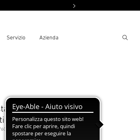
Servizio
Azienda
Ricerca
rire il termine di ricerca
ca
essori
standard da Ø2 mm per
tic 3002/5000
76061