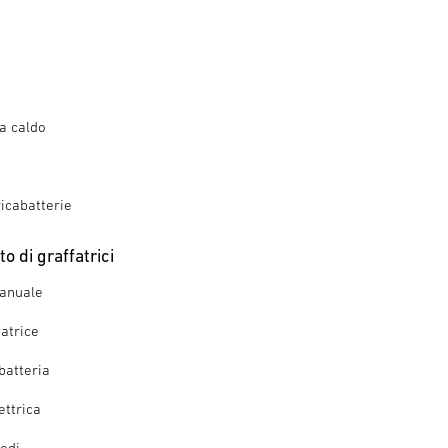
 a caldo
ricabatterie
o di graffatrici
manuale
fatrice
batteria
ettrica
iodi