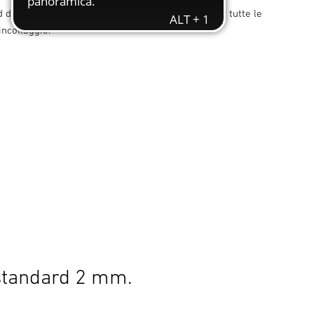
d da 2 mm. Per Gluematic 5000 e 3002, ideale per tutte le
incollaggio.
standard 2 mm.