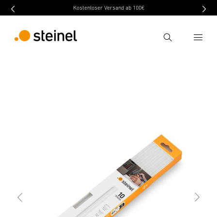
Kostenloser Versand ab 100€
Ricerca
indietro
Caratteristiche
Dati tecnici
Scaricare
Inserire il termine di ricerca
Ricerca