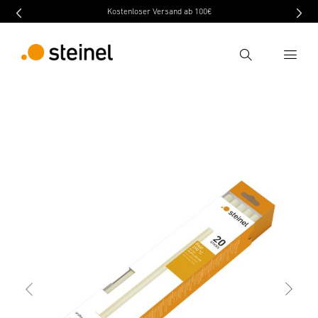
Kostenloser Versand ab 100€
Ricerca
indietro
Caratteristiche
Dati tecnici
Scaricare
Inserire il termine di ricerca
Ricerca