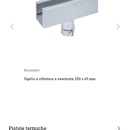
umide e non impiegatele in ambienti umidi o bagnati.
Evitate il contatto del corpo con parti collegate a terra, ad
esempio tubi, elementi del riscaldamento, fornelli,
frigoriferi. Non trasportate l’apparecchio tenendolo per il
cavo e non tirate quest’ultimo per sfilare la spina dalla
presa. Proteggete il cavo dal calore e da contatti con olio e
spigoli taglienti.
3. Pericolo per i bambini legato agli apparecchi, a
componenti che potrebbero essere ingeriti e al pericolo di
ustioni
Accessori
Gli apparecchi che non vengono utilizzati devono essere
Ugello a riflettore a vaschetta 250 x 45 mm
riposti in un luogo a cui i bambini non abbiano accesso.
Questo apparecchio può essere utilizzato da bambini di età
a partire dagli 8 anni e da persone con capacità fisiche,
sensoriali o mentali ridotte e con esperienza e conoscenze
insufficienti solo sotto sorveglianza o se vengono istruiti/e
circa il sicuro utilizzo dell’apparecchio e i possibili pericoli
che da esso risultano. Non lasciate giocare i bambini con
Pistole termiche