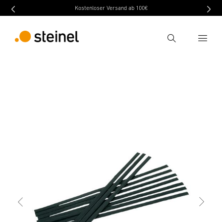
Kostenloser Versand ab 100€
Ricerca
indietro
Caratteristiche
Dati tecnici
Scaricare
Inserire il termine di ricerca
Ricerca