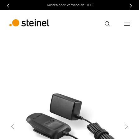
Kostenloser Versand ab 100€
Ricerca
indietro
Caratteristiche
Dati tecnici
Scaricare
Inserire il termine di ricerca
Ricerca