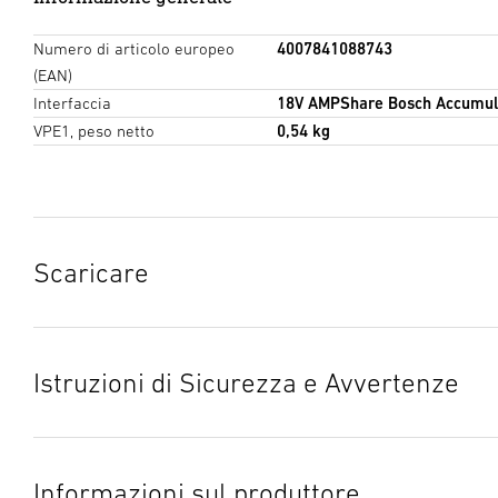
Numero di articolo europeo
4007841088743
(EAN)
Interfaccia
18V AMPShare Bosch Accumul
VPE1, peso netto
0,54 kg
Scaricare
Istruzioni di Sicurezza e Avvertenze
1. Informazioni importanti sul prodotto
Si prega di leggerle attentamente e di conservarlo! Tutelate
Informazioni sul produttore