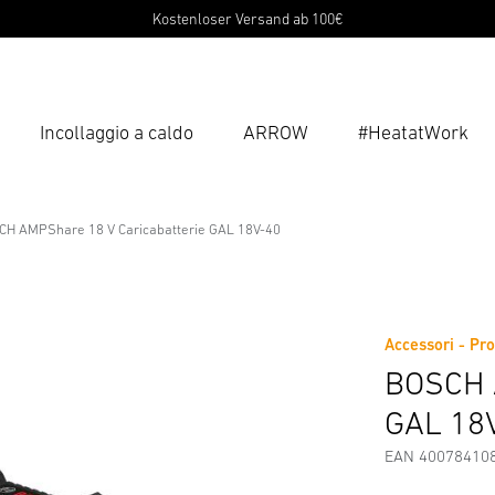
Kostenloser Versand ab 100€
Incollaggio a caldo
ARROW
#HeatatWork
Inse
Ricer
H AMPShare 18 V Caricabatterie GAL 18V-40
Caricabatterie GAL 18V-40
di Sicurezza e Avvertenze
Informazioni sul produttore
Acc
Accessori - Pro
BOSCH A
GAL 18
EAN 40078410