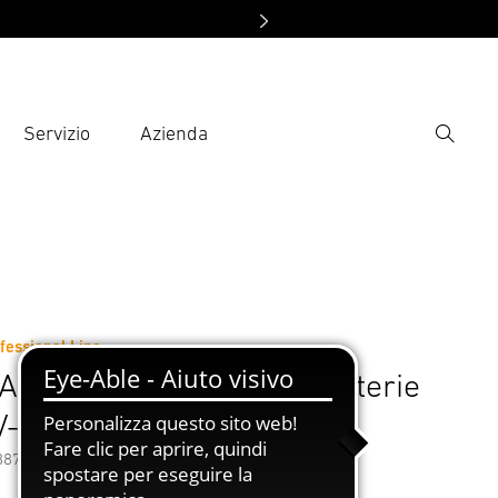
Servizio
Azienda
Ricerca
rire il termine di ricerca
ca
essori
fessional Line
MPShare 18 V Caricabatterie
V-40
88743