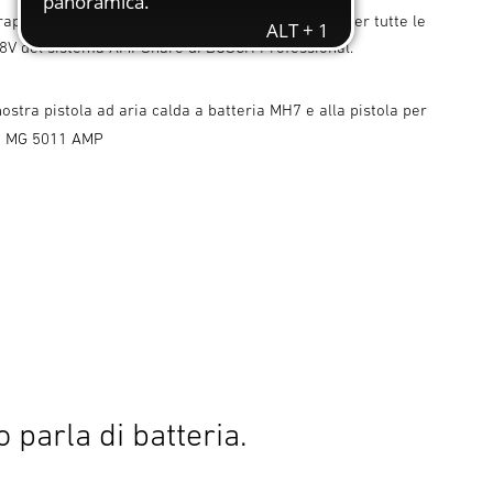
 rapido per la batteria AMPShare ProCORE 18V e per tutte le
 18V del sistema AMPShare di BOSCH Professional.
nostra pistola ad aria calda a batteria MH7 e alla pistola per
do MG 5011 AMP
 parla di batteria.