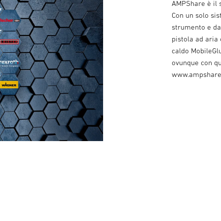
AMPShare è il s
Con un solo sis
strumento e da 
pistola ad aria
caldo MobileGlu
ovunque con que
www.ampshare