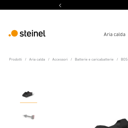
Aria calda
Accessori - Professional Line
Prodotti
Aria calda
Accessori
Batterie e caricabatterie
BOSC
BOSCH AMPShare 18 V 
Caratteristiche
Dati tecnici
Scaricare
Istruzioni 