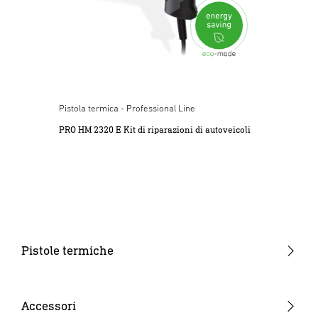
cavo e non tirate quest’ultimo per sfilare la spina dalla
presa. Proteggete il cavo dal calore e da contatti con olio e
spigoli taglienti.
3. Pericolo per i bambini legato agli apparecchi, a
componenti che potrebbero essere ingeriti e al pericolo di
ustioni
Pistola termica - Professional Line
Gli apparecchi che non vengono utilizzati devono essere
PRO HM 2320 E Kit di riparazioni di autoveicoli
riposti in un luogo a cui i bambini non abbiano accesso.
Questo apparecchio può essere utilizzato da bambini di età
a partire dagli 8 anni e da persone con capacità fisiche,
sensoriali o mentali ridotte e con esperienza e conoscenze
insufficienti solo sotto sorveglianza o se vengono istruiti/e
circa il sicuro utilizzo dell’apparecchio e i possibili pericoli
che da esso risultano. Non lasciate giocare i bambini con
Pistole termiche
l’apparecchio. Pericolo dovuto a componenti che
Apparecchi a pistola
potrebbero essere ingeriti e al pericolo di ustioni!
Termosoffiatori a tubo
Accessori
4. Pericolo di ustioni