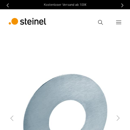
Kostenloser Versand ab 100€
Ricerca
indietro
Caratteristiche
Dati tecnici
Scaricare
Inserire il termine di ricerca
Ricerca