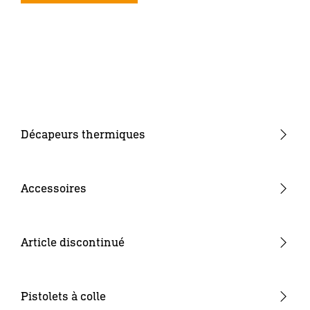
Décapeurs thermiques
Décapeurs thermiques forme pistolet
Décapeurs thermiques forme droite
Accessoires
Décapeurs thermiques à batterie
Buses
Consommables
Article discontinué
Batteries & Chargeurs
Autres
Pistolets à colle