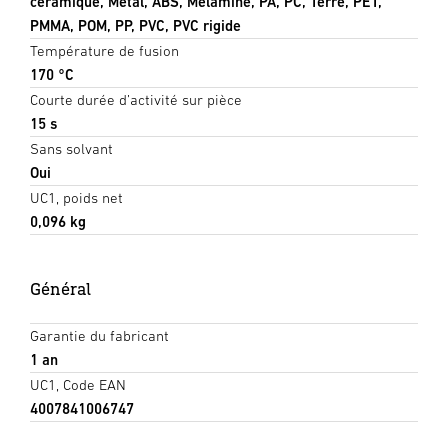
céramique, Métal, ABS, Mélamine, PA, PC, Terre, PET,
PMMA, POM, PP, PVC, PVC rigide
Température de fusion
170 °C
Courte durée d’activité sur pièce
15 s
Sans solvant
Oui
UC1, poids net
0,096 kg
Général
Garantie du fabricant
1 an
UC1, Code EAN
4007841006747