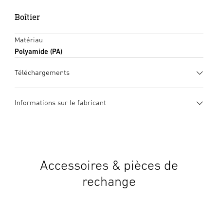
Boîtier
Matériau
Polyamide (PA)
Téléchargements
Fiche technique
(PDF, 270 KB)
Informations sur le fabricant
Lancer le téléchargement
Fabricant
Arrow Fastener Co., LLC
271 Mayhill Street
Saddle Brook, NJ 07663 USA
Accessoires & pièces de
service@greatstareurope.com
rechange