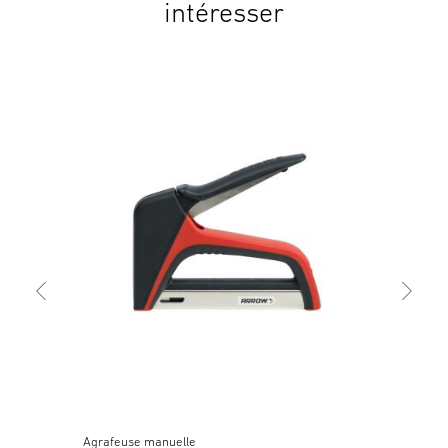
intéresser
Agr
JT2
Agrafeuse manuelle