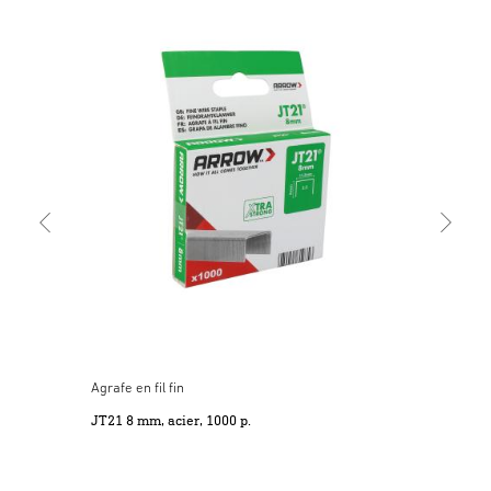
Agra
JT2
Agrafe en fil fin
JT21 8 mm, acier, 1000 p.