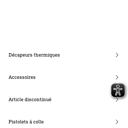
Décapeurs thermiques
Décapeurs thermiques forme pistolet
Décapeurs thermiques forme droite
Accessoires
Décapeurs thermiques à batterie
Buses
Consommables
Article discontinué
Batteries & Chargeurs
Autres
Pistolets à colle