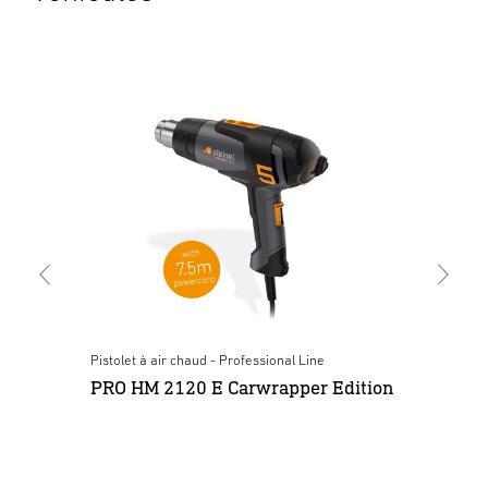
Pistolet à air chaud - Professional Line
Acc
PRO HM 2120 E Carwrapper Edition
Co
HG