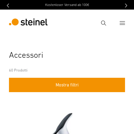
Kostenloser Versand ab 100€
Ricerca
Inserire il termine di ricerca
Accessori
Ricerca
60 Prodotti
Mostra filtri