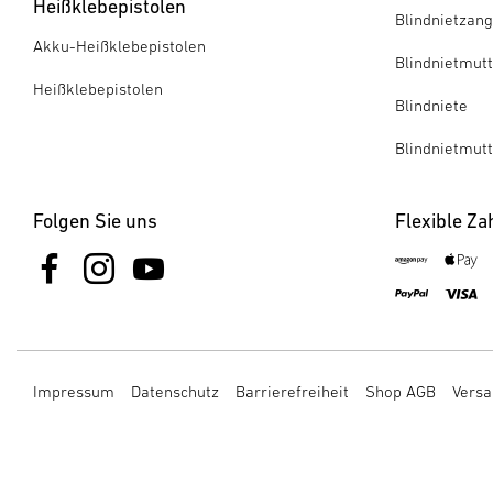
Heißklebepistolen
Blindnietzan
Akku-Heißklebepistolen
Blindnietmut
Heißklebepistolen
Blindniete
Blindnietmut
Folgen Sie uns
Flexible Za
Impressum
Datenschutz
Barrierefreiheit
Shop AGB
Versa