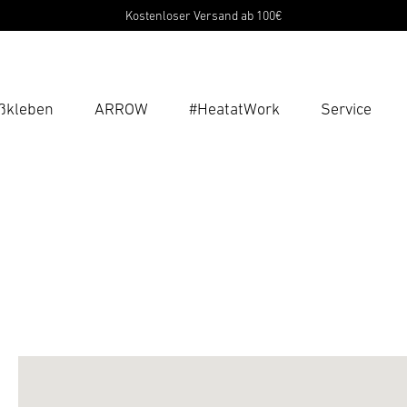
Kostenloser Versand ab 100€
ßkleben
ARROW
#HeatatWork
Service
Suc
Suche
B
P
Pas