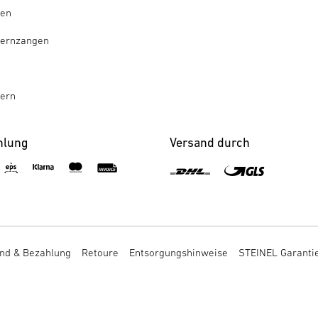
gen
ternzangen
tern
hlung
Versand durch
nd & Bezahlung
Retoure
Entsorgungshinweise
STEINEL Garanti