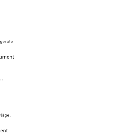
geräte
timent
er
Nägel
ment