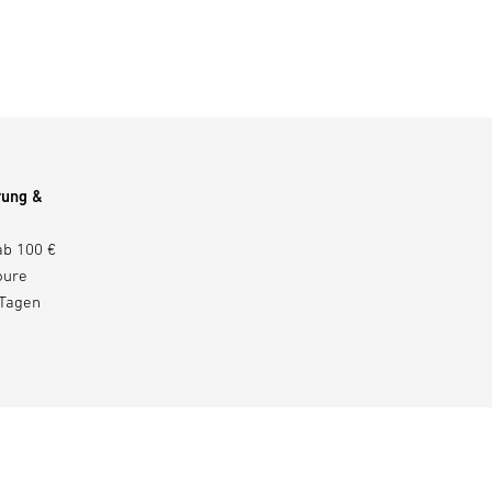
rung &
ab 100 €
oure
 Tagen