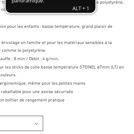
r tout ce qui est sensible : les mains des enfants, le polystyrène,
le cœur des parents.
ion pour les enfants : basse température, grand plaisir de
e bricolage en famille et pour les matériaux sensibles à la
 comme le polystyrène.
uffe : 8 min / Débit : 4 g/min.
ur les sticks de colle basse température STEINEL ø7mm (LT) en
couleurs.
 ergonomique, même pour les petites mains
 rabattable pour une assise sécurisée
son boîtier de rangement pratique