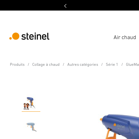
Air chaud
Pistolet à colle basse température
Produits
Collage à chaud
Autres catégories
Série 1
GlueMa
GlueMatic 1007-LT
Caractéristiques
Caractéristiques techniques
Télécha