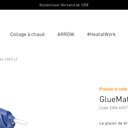
Kostenloser Versand ab 100€
Collage à chaud
ARROW
#HeatatWork
Ent
Reche
tic 1007-LT
rgements
Consignes de Sécurité et Avertissements
Inform
Pistolet à col
GlueMat
Code EAN 400
Le plaisir de b