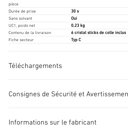
pièce
Durée de prise
30 s
Sans solvant
Oui
UC1, poids net
0,23 kg
Contenu de la livraison
6 cristal sticks de colle inclus
Fiche secteur
Typ C
Téléchargements
Fiche technique
(PDF, 1047 KB)
Lancer le téléchargement
Consignes de Sécurité et Avertissemen
Mode d’emploi
(PDF, 2559 KB)
1. Notice d’information produit importante
Lancer le téléchargement
Veuillez la lire attentivement et la conserver en lieu sûr ! Elle
Informations sur le fabricant
est protégée par la loi sur les droits d’auteur. Une