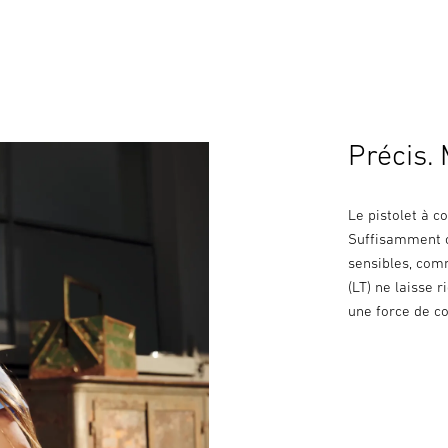
Précis.
Le pistolet à c
Suffisamment c
sensibles, comm
(LT) ne laisse 
une force de c