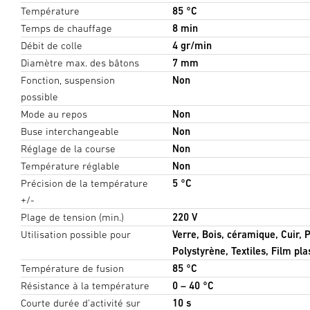
Température
85 °C
Temps de chauffage
8 min
Débit de colle
4 gr/min
Diamètre max. des bâtons
7 mm
Fonction, suspension
Non
possible
Mode au repos
Non
Buse interchangeable
Non
Réglage de la course
Non
Température réglable
Non
Précision de la température
5 °C
+/-
Plage de tension (min.)
220 V
Utilisation possible pour
Verre, Bois, céramique, Cuir, 
Polystyrène, Textiles, Film pla
Température de fusion
85 °C
Résistance à la température
0 – 40 °C
Courte durée d’activité sur
10 s