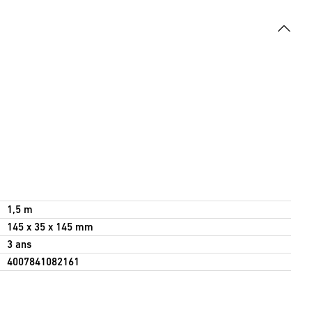
1,5 m
145 x 35 x 145 mm
3 ans
4007841082161