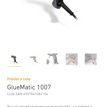
Pistolet à colle
GlueMatic 1007
Code EAN 4007841082154
Travail créatif et propre en toute facilité : Le pistolet à