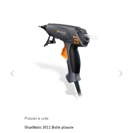
Pist
Mob
Pistolet à colle
GlueMatic 3011 Boîte pliante