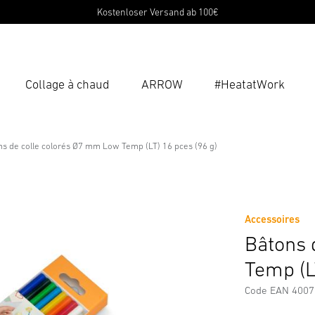
Kostenloser Versand ab 100€
Collage à chaud
ARROW
#HeatatWork
Ent
Reche
ns de colle colorés Ø7 mm Low Temp (LT) 16 pces (96 g)
és Ø7 mm Low Temp (LT) 16 pces (96
rgements
Consignes de Sécurité et Avertissements
Inform
Accessoires
Bâtons 
Temp (L
Code EAN 400