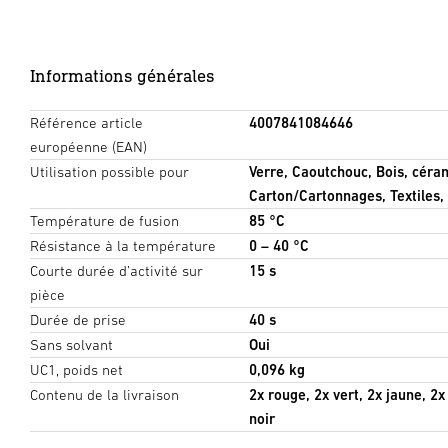
Informations générales
Référence article
4007841084646
européenne (EAN)
Utilisation possible pour
Verre, Caoutchouc, Bois, céram
Carton/Cartonnages, Textiles, 
Température de fusion
85 °C
Résistance à la température
0 – 40 °C
Courte durée d’activité sur
15 s
pièce
Durée de prise
40 s
Sans solvant
Oui
UC1, poids net
0,096 kg
Contenu de la livraison
2x rouge, 2x vert, 2x jaune, 2x
noir