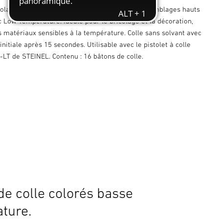
icolage colorée basse température pour des assemblages hauts
 Low Temperature. Idéale pour le bricolage et la décoration,
matériaux sensibles à la température. Colle sans solvant avec
initiale après 15 secondes. Utilisable avec le pistolet à colle
-LT de STEINEL. Contenu : 16 bâtons de colle.
de colle colorés basse
ture.