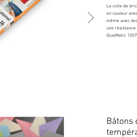
La colle de br
en couleur avec
même avec des 
une résistance 
GlueMatic 1007
Bâtons 
tempéra