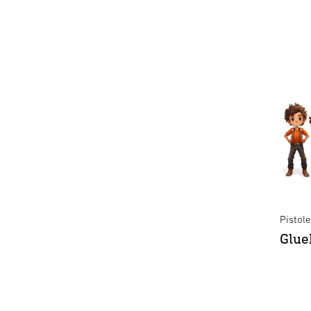
ne le mettez pas en service s’il est détérioré. N’exposez
jamais les outils électriques à la pluie ou à l’humidité.
N’utilisez pas les outils électriques lorsqu’ils sont humides, ni
dans un environnement humide ou mouillé. Évitez de toucher
des éléments mis à la terre comme tuyaux, radiateurs,
cuisinières et réfrigérateurs. Ne vous servez jamais du câble
pour transporter l’outil ou pour débrancher la fiche de la prise
électrique. Protégez le câble de la chaleur, de l’huile et des
arêtes coupantes.
3. Danger pour les enfants dû aux appareils, aux pièces
pouvant être avalées et risque de brûlures !
Les outils non utilisés doivent être conservés dans un local
Pistol
fermé hors de portée des enfants. Les enfants de 8 ans et
Glue
plus ainsi que les personnes dont les capacités physiques,
sensorielles ou mentales sont réduites ou qui manquent
d’expérience et de connaissances peuvent utiliser cet appareil
s’ils sont surveillés ou s’ils ont été instruits en matière
d’utilisation en toute sécurité de l’appareil et s’ils