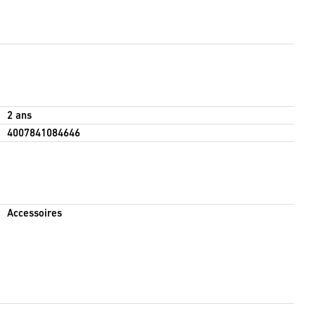
2 ans
4007841084646
Accessoires