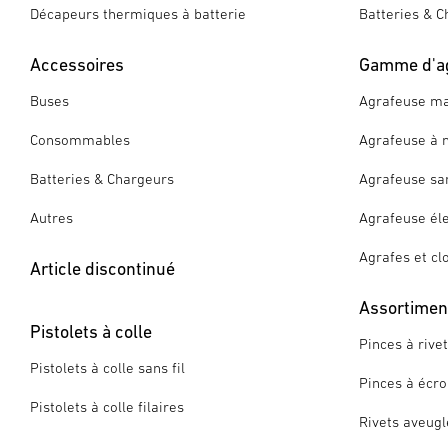
Décapeurs thermiques à batterie
Batteries & C
Accessoires
Gamme d'a
Buses
Agrafeuse ma
Consommables
Agrafeuse à 
Batteries & Chargeurs
Agrafeuse san
Autres
Agrafeuse éle
Agrafes et cl
Article discontinué
Assortiment
Pistolets à colle
Pinces à rive
Pistolets à colle sans fil
Pinces à écro
Pistolets à colle filaires
Rivets aveugl