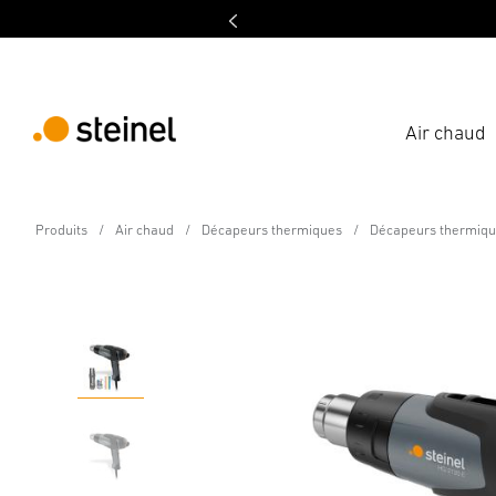
Air chaud
HG 2120 E Kit d'électri
Produits
Air chaud
Décapeurs thermiques
Décapeurs thermique
Caractéristiques techniques