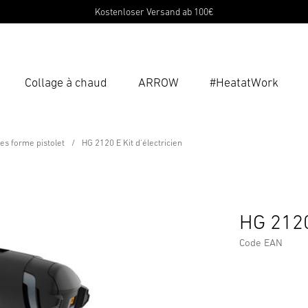
Kostenloser Versand ab 100€
Collage à chaud
ARROW
#HeatatWork
Ent
Reche
cien
s forme pistolet
HG 2120 E Kit d'électricien
HG 2120 
Code EAN