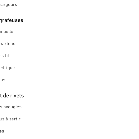
hargeurs
grafeuses
nuelle
marteau
s fil
ctrique
ous
 de rivets
ts aveugles
us à sertir
es