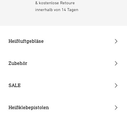
& kostenlose Retoure
innerhalb von 14 Tagen
Heißluftgebläse
Pistolengeräte
Stabgeräte
Zubehör
Akku-Heißluftgebläse
Düsen
Verbrauchsmaterial
SALE
Akkus & Ladegeräte
Sonstiges Zubehör
Heißklebepistolen
Akku-Heißklebepistolen