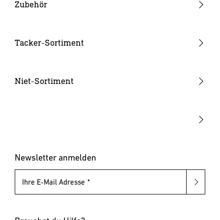
Heißklebepistolen
Zubehör
Klebesticks
Düsen
Tacker-Sortiment
Akkus & Ladegeräte
Handtacker
Hammertacker
Niet-Sortiment
Akku-Tacker
Blindnietzangen
Elektrotacker
Blindnietmutternzangen
Klammern & Nägel
Blindniete
Blindnietmuttern
Newsletter anmelden
Ihre E-Mail Adresse