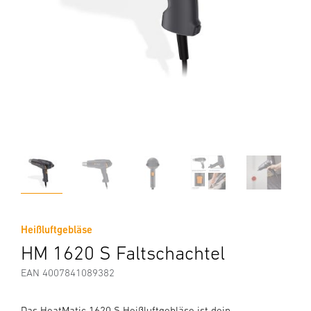
Heißluftgebläse
HM 1620 S Faltschachtel
EAN 4007841089382
Das HeatMatic 1620 S Heißluftgebläse ist dein