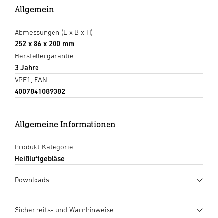
Allgemein
Abmessungen (L x B x H)
252 x 86 x 200 mm
Herstellergarantie
3 Jahre
VPE1, EAN
4007841089382
Allgemeine Informationen
Produkt Kategorie
Heißluftgebläse
Downloads
Herstellergarantie
(PDF, 273 KB)
Sicherheits- und Warnhinweise
Download starten