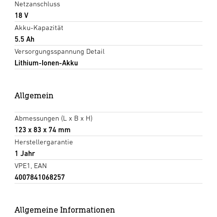
Netzanschluss
18 V
Akku-Kapazität
5.5 Ah
Versorgungsspannung Detail
Lithium-Ionen-Akku
Allgemein
Abmessungen (L x B x H)
123 x 83 x 74 mm
Herstellergarantie
1 Jahr
VPE1, EAN
4007841068257
Allgemeine Informationen