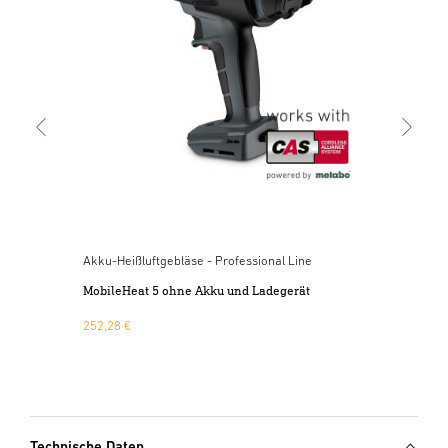
Mob
198
Akku-Heißluftgebläse - Professional Line
t
MobileHeat 5 ohne Akku und Ladegerät
252,28 €
Technische Daten