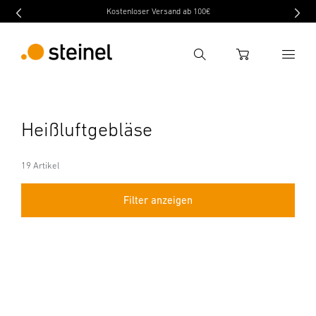
Kostenloser Versand ab 100€
Suche
WARENKORB
Suchbegriff eingeben
Heißluftgebläse
Suche
19 Artikel
Filter anzeigen