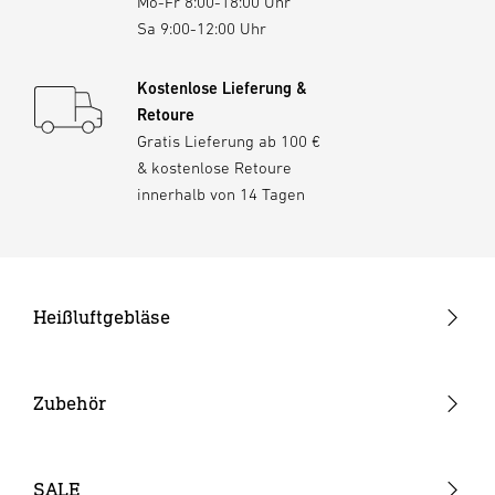
Mo-Fr 8:00-18:00 Uhr
Sa 9:00-12:00 Uhr
Kostenlose Lieferung &
Retoure
Gratis Lieferung ab 100 €
& kostenlose Retoure
innerhalb von 14 Tagen
Heißluftgebläse
Pistolengeräte
Stabgeräte
Zubehör
Akku-Heißluftgebläse
Düsen
Verbrauchsmaterial
SALE