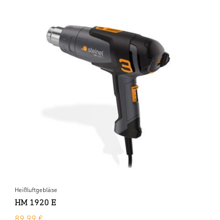
Heißluftgebläse
HM 1920 E
89,99 €