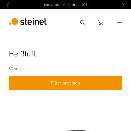
Kostenloser Versand ab 100€
Suche
WARENKORB
Suchbegriff eingeben
Heißluft
Suche
83 Artikel
Filter anzeigen