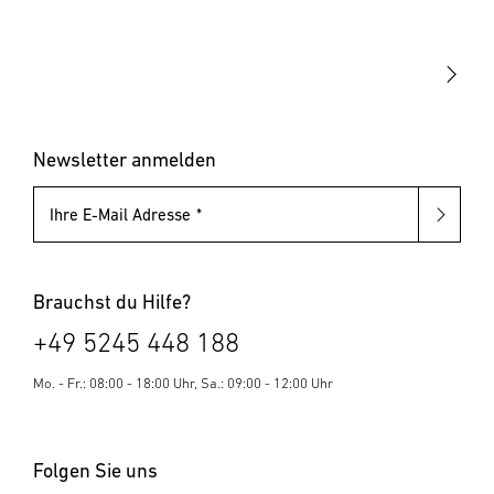
Akku-Tacker
Blindnietzangen
Elektrotacker
Blindnietmutternzangen
Klammern & Nägel
Blindniete
Blindnietmuttern
Newsletter anmelden
Ihre E-Mail Adresse
Brauchst du Hilfe?
+49 5245 448 188
Mo. - Fr.: 08:00 - 18:00 Uhr, Sa.: 09:00 - 12:00 Uhr
Folgen Sie uns