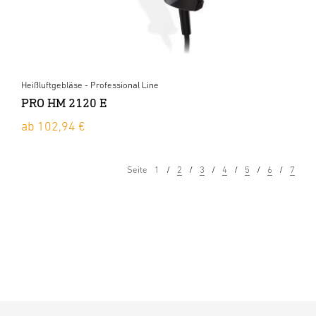
Heißluftgebläse - Professional Line
PRO HM 2120 E
ab 102,94 €
Seite
1
2
3
4
5
6
7