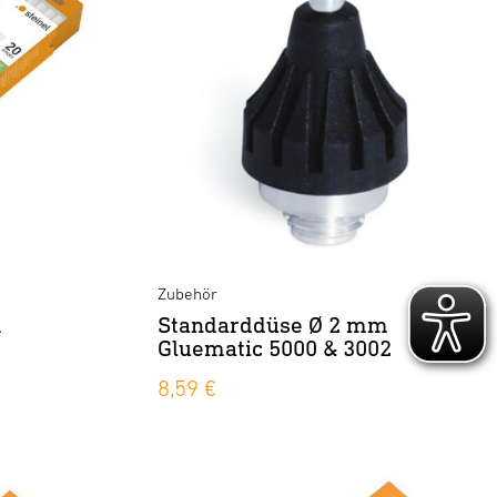
Zubehör
m
Standarddüse Ø 2 mm
Gluematic 5000 & 3002
8,59 €