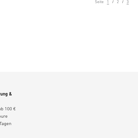
Seite
1
2
3
rung &
ab 100 €
oure
 Tagen