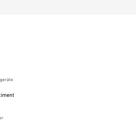
geräte
timent
er