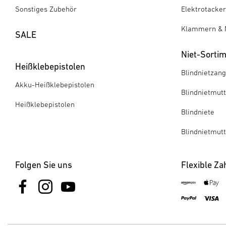
Sonstiges Zubehör
Elektrotacker
Klammern & 
SALE
Niet-Sorti
Heißklebepistolen
Blindnietzan
Akku-Heißklebepistolen
Blindnietmut
Heißklebepistolen
Blindniete
Blindnietmut
Folgen Sie uns
Flexible Za