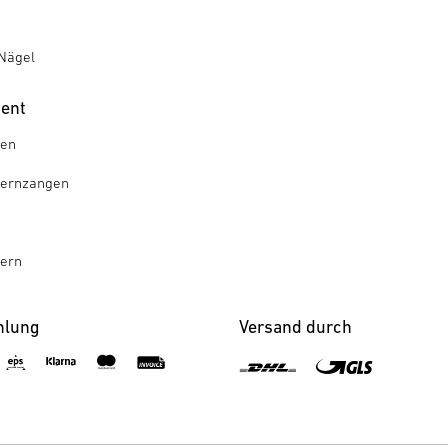
Nägel
ment
gen
ternzangen
tern
hlung
Versand durch