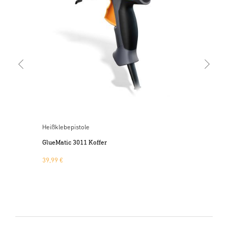
157
Heißklebepistole
und
GlueMatic 3011 Koffer
39,99 €