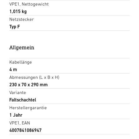
VPE1, Nettogewicht
1,015 kg
Netzstecker
Typ F
Allgemein
Kabellänge
4 m
Abmessungen (L x B x H)
230 x 70 x 290 mm
Variante
Faltschachtel
Herstellergarantie
1 Jahr
VPE1, EAN
4007841086947