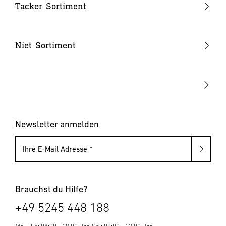
Düsen
Tacker-Sortiment
Akkus & Ladegeräte
Handtacker
Hammertacker
Niet-Sortiment
Akku-Tacker
Blindnietzangen
Elektrotacker
Blindnietmutternzangen
Klammern & Nägel
Blindniete
Blindnietmuttern
Newsletter anmelden
Ihre E-Mail Adresse
Brauchst du Hilfe?
+49 5245 448 188