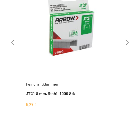
JT2
5,4
Feindrahtklammer
JT21 8 mm, Stahl, 1000 Stk.
5,29 €