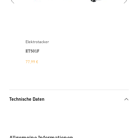
Elektrotacker
Akk
ET501F
ET5
77,99 €
79,
Technische Daten
Allgemeine Informationen