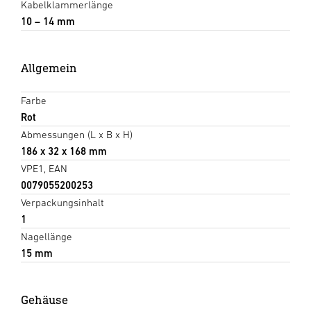
Kabelklammerlänge
10 – 14 mm
Allgemein
Farbe
Rot
Abmessungen (L x B x H)
186 x 32 x 168 mm
VPE1, EAN
0079055200253
Verpackungsinhalt
1
Nagellänge
15 mm
Gehäuse