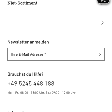
Hammertacker
Niet-Sortiment
Akku-Tacker
Blindnietzangen
Elektrotacker
Blindnietmutternzangen
Klammern & Nägel
Blindniete
Blindnietmuttern
Newsletter anmelden
Ihre E-Mail Adresse
Brauchst du Hilfe?
+49 5245 448 188
Mo. - Fr.: 08:00 - 18:00 Uhr, Sa.: 09:00 - 12:00 Uhr