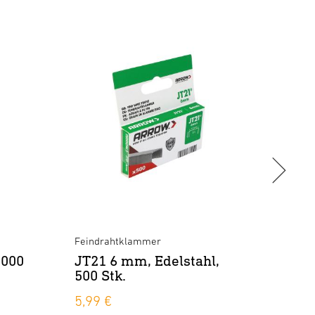
Feind
JT21
500 
6,49
Feindrahtklammer
5000
JT21 6 mm, Edelstahl,
500 Stk.
5,99 €