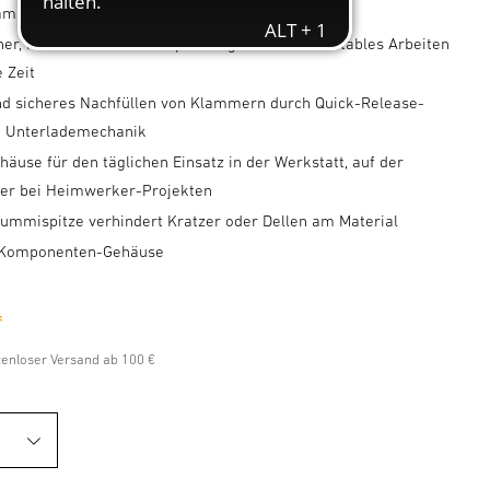
lammern JT21 6-12 mm
er, rutschfester Soft-Grip-Handgriff für komfortables Arbeiten
 Zeit
nd sicheres Nachfüllen von Klammern durch Quick-Release-
d Unterlademechanik
äuse für den täglichen Einsatz in der Werkstatt, auf der
der bei Heimwerker-Projekten
Gummispitze verhindert Kratzer oder Dellen am Material
-Komponenten-Gehäuse
*
stenloser Versand ab 100 €