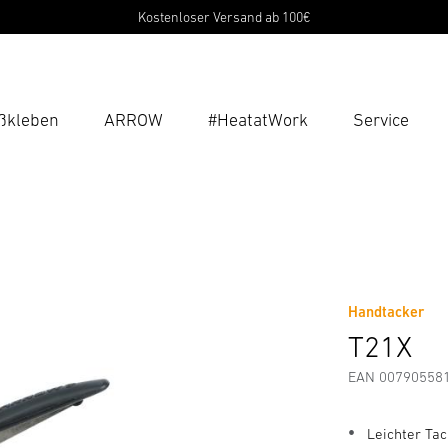
Kostenloser Versand ab 100€
ßkleben
ARROW
#HeatatWork
Service
Suc
Suche
B
tellerinformationen
Zubehör
P
Handtacker
Pas
T21X
EAN 00790558
Leichter Ta