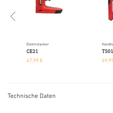
Elektrotacker
Handt
CE21
T50
47,99 €
49,9
Technische Daten