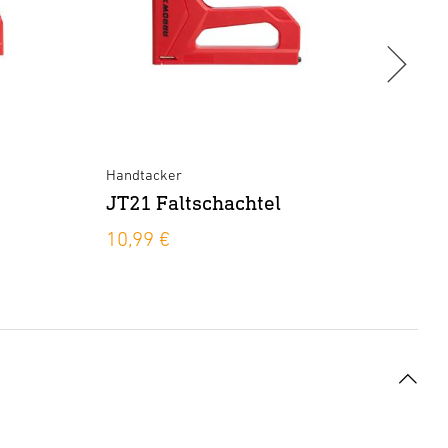
Handtacker
Akkut
JT21 Faltschachtel
E21
10,99 €
49,9