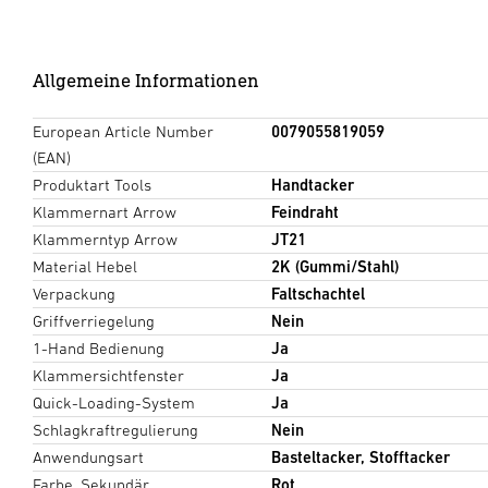
Allgemeine Informationen
European Article Number
0079055819059
(EAN)
Produktart Tools
Handtacker
Klammernart Arrow
Feindraht
Klammerntyp Arrow
JT21
Material Hebel
2K (Gummi/Stahl)
Verpackung
Faltschachtel
Griffverriegelung
Nein
1-Hand Bedienung
Ja
Klammersichtfenster
Ja
Quick-Loading-System
Ja
Schlagkraftregulierung
Nein
Anwendungsart
Basteltacker, Stofftacker
Farbe, Sekundär
Rot