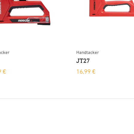
acker
Handtacker
1
JT27
9 €
16,99 €