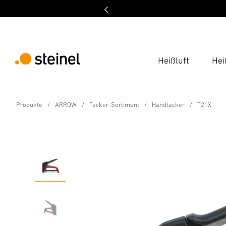
Heißluft
Hei
Handtacker
Produkte
ARROW
Tacker-Sortiment
Handtacker
T21X
T21X
Eigenschaften
Technische Daten
Downloads
Hers