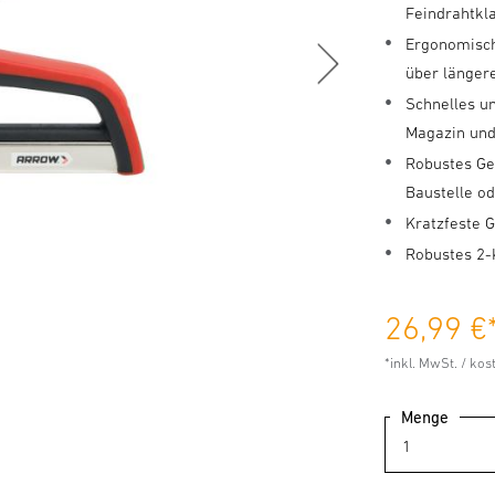
Feindrahtk
Ergonomisch
über längere
Schnelles u
Magazin un
Robustes Geh
Baustelle o
Kratzfeste 
Robustes 2
26,99 €
*inkl. MwSt. / ko
Menge