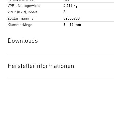
VPE1, Nettogewicht
0,412 kg
VPE2 (KAR), Inhalt
6
Zolltarifnummer
82055980
Klammerlänge
6 – 12 mm
Downloads
Datenblatt
(PDF, 273 KB)
Download starten
Herstellerinformationen
Hersteller
Arrow Fastener Co., LLC
271 Mayhill Street
Saddle Brook, NJ 07663 USA
service@greatstareurope.com