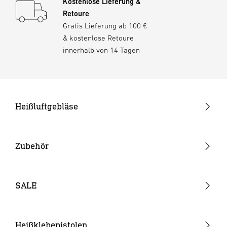
Kostenlose Lieferung &
Retoure
Gratis Lieferung ab 100 €
& kostenlose Retoure
innerhalb von 14 Tagen
Heißluftgebläse
Pistolengeräte
Stabgeräte
Zubehör
Akku-Heißluftgebläse
Düsen
Verbrauchsmaterial
SALE
Akkus & Ladegeräte
Sonstiges Zubehör
Heißklebepistolen