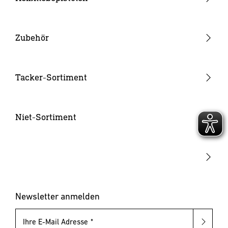
Akku-Heißklebepistolen
Heißklebepistolen
Zubehör
Klebesticks
Düsen
Tacker-Sortiment
Akkus & Ladegeräte
Handtacker
Hammertacker
Niet-Sortiment
Akku-Tacker
Blindnietzangen
Elektrotacker
Blindnietmutternzangen
Klammern & Nägel
Blindniete
Blindnietmuttern
Newsletter anmelden
Ihre E-Mail Adresse