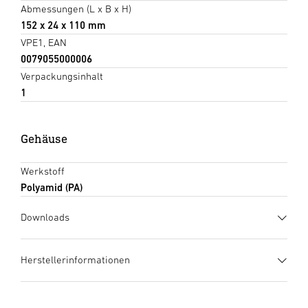
Abmessungen (L x B x H)
152 x 24 x 110 mm
VPE1, EAN
0079055000006
Verpackungsinhalt
1
Gehäuse
Werkstoff
Polyamid (PA)
Downloads
Datenblatt
(PDF, 278 KB)
Herstellerinformationen
Download starten
Hersteller
Arrow Fastener Co., LLC