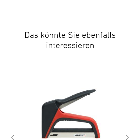
Das könnte Sie ebenfalls
interessieren
Han
T50
49,