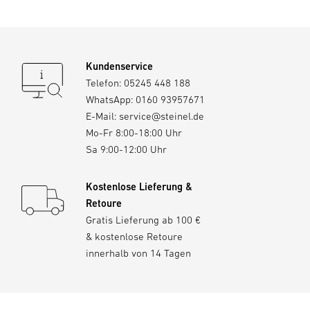
Benutzung des Elektrowerkzeugs fern. Bei Ablenkung
können Sie die Kontrolle über das Gerät verlieren.
2) Elektrische Sicherheit
Kundenservice
a) Der Anschlussstecker des Elektrowerkzeugs muss in die
Telefon:
05245 448 188
Steckdose passen. Der Stecker darf in keiner Weise
WhatsApp:
0160 93957671
verändert werden. Verwenden Sie keine Adapterstecker
E-Mail:
service@steinel.de
gemeinsam mit schutzgeerdeten Elektrowerkzeugen.
Mo-Fr 8:00-18:00 Uhr
Unveränderte Stecker und passende Steckdosen
Sa 9:00-12:00 Uhr
verringern das Risiko eines elektrischen Schlages.
b) Vermeiden Sie Körperkontakt mit geerdeten
Oberflächen wie von Rohren, Heizungen, Herden und
Kostenlose Lieferung &
Kühlschränken. Es besteht ein erhöhtes Risiko durch
Retoure
elektrischen Schlag, wenn Ihr Körper geerdet ist.
Gratis Lieferung ab 100 €
c) Halten Sie Elektrowerkzeuge von Regen oder Nässe
& kostenlose Retoure
fern. Das Eindringen von Wasser in ein Elektrowerkzeug
innerhalb von 14 Tagen
erhöht das Risiko eines elektrischen Schlages.
d) Zweckentfremden Sie das Kabel nicht, um das
Elektrowerkzeug zu tragen, aufzuhängen oder um den