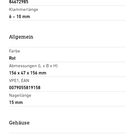
84672985
Klammerlänge
6 – 10 mm
Allgemein
Farbe
Rot
Abmessungen (L x B x H)
156 x 47 x 156 mm
VPE1, EAN
0079055819158
Nagellänge
15 mm
Gehäuse